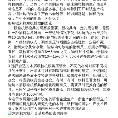
颗粒的生产。当然，不同的制造商，锯末颗粒机的生产质量和
标准是不一样的，往往很多客户把材料带到工厂时试生产很
高，但回购的设备生产自己会过低。所以问题是，同样的设
备，产生不同的现象，为什么？
影响锯末颗粒机排放的因素
1、颗粒机新模具的研磨很重要。新模具有一定的磨合期，需要
用一种油料以及研磨。一般这种情况下使用木屑的水分应控制
在10-15%之间，调整压轮与模具企业之间的间隙，使其可以达
到一个很好的状态，调整完压轮后固定连接螺栓一定要拧死。
2。物料大小及含水量。能够均匀放电的物料尺寸必须小于颗粒
直径，颗粒直径必须在6ー8mm 之间，物料尺寸必须小于颗粒
直径，原料水分必须在10ー15% 之间，水分过多或过少都会影
响颗粒产量。
3.选择合适的木屑颗粒机模具压缩比。不同的材料对应不同模
具的压缩比。压缩比可以在制造商试用机器时确定。关键问题
是买回来设备后不要轻易更换材料。如果改变材料，压缩比会
改变，相应的模具也会改变。有时，有时，物料是否出料，可
能与木屑颗粒机模具的老化程度有关，需要及时更换合适的模
具。不同的型号有不同的模具寿命。以560型颗粒机为例，其模
具寿命约为1000小时。
专注于木屑颗粒进行设备的研发企业生产，所生产的新型立式
环模颗粒机是国内研究先进的木屑、秸秆颗粒可以生产技术设
备，欢迎我们广大国内外对于客户前来咨询洽谈，。