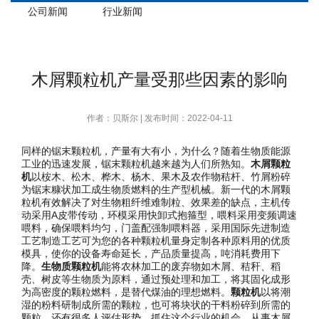
公司新闻
行业新闻
木屑颗粒机产量受那些因素的影响
作者：贝斯尔 | 发布时间：2022-04-11
同样的锯末颗粒机，产量有大有小，为什么？随着生物质能源
工业的迅速发展，锯末颗粒机越来越为人们所熟知。
木屑颗粒
机
以桉木、松木、桦木、杨木、果木及农作物秸杆、竹屑粉碎
为锯末糠状加工成生物质燃料的生产型机械。新一代的木屑颗
粒机有效解决了对生物粗纤维难制粒、效果差的缺点，主机传
动采用A皮带传动，环模采用快卸式抱箍型，喂料采用变频调速
喂料，确保喂料均匀，门盖配强制喂料器，采用国际先进制造
工艺制造工艺可为您的各种颗粒机量身定制各种原料用的优质
模具，使你的设备寿命延长，产品质量提高，吨消耗费用下
降。
生物质颗粒机
能将农林加工的废弃物如木屑、秸秆、稻
壳、树皮等生物质为原料，通过预处理和加工，将其固化成形
为高密度的颗粒燃料，是替代煤油的理想燃料。
颗粒机
以将潮
湿的粉料研制成所需的颗粒，也可将块状的干料粉碎到所需的
颗粒。还有很多人评估形势，抓住这个行业的机会，从事木屑